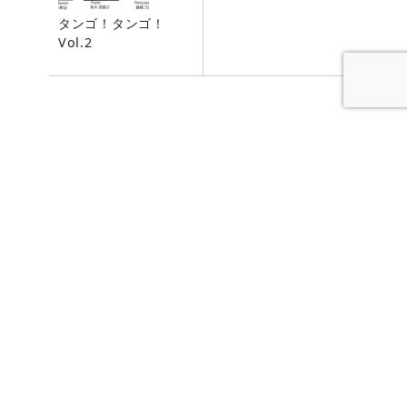
タンゴ！タンゴ！
Vol.2
最近の投稿
26.11.26(木) 温泉組合Special
2026.7.7 高勝寺 (温テル）コンサー
ト
2026.7.3 西田幹サロンコンサート
ゲスト出演