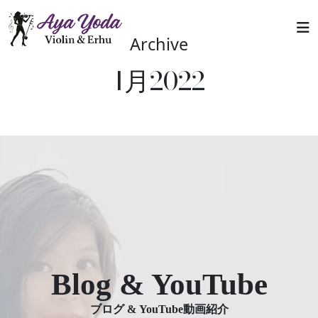
Skip to main content
Archive
1月2022
Blog & YouTube
ブログ & YouTube動画紹介