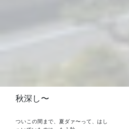
秋深し〜
ついこの間まで、夏ダァ〜って、はし